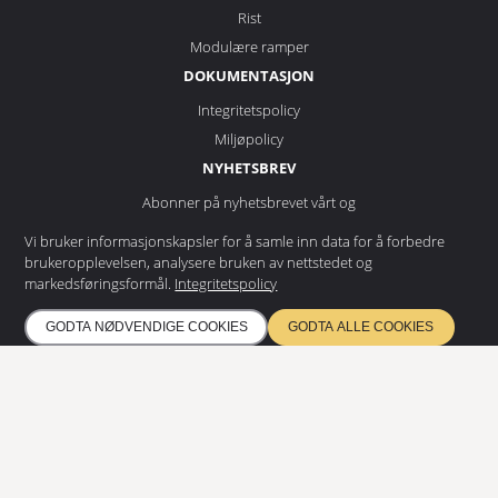
Rist
Modulære ramper
DOKUMENTASJON
Integritetspolicy
Miljøpolicy
NYHETSBREV
Abonner på nyhetsbrevet vårt og
få de siste nyhetene
Vi bruker informasjonskapsler for å samle inn data for å forbedre
brukeropplevelsen, analysere bruken av nettstedet og
markedsføringsformål.
Integritetspolicy
ABONNERE
GODTA NØDVENDIGE COOKIES
GODTA ALLE COOKIES
ETA 17/0685
Kvalitetsstyring EN ISO 9001
Miljøledelse ISO 14001
Sertifisert i henhold til EN 1090 og EN 3834