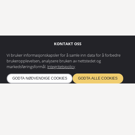
KONTAKT OSS
EUROSTAIR AS
Vi bruker informasjonskapsler for å samle inn data for å forbedre
Dynamitveien 22
brukeropplevelsen, analysere bruken av nettstedet og
1400 Ski
markedsføringsformål.
Integritetspolicy
+47 69 92 05 00
GODTA NØDVENDIGE COOKIES
GODTA ALLE COOKIES
info@eurostair.no
PRODUKTER
Spiraltrapper
Rettløpstrapper
Rist
Modulære ramper
DOKUMENTASJON