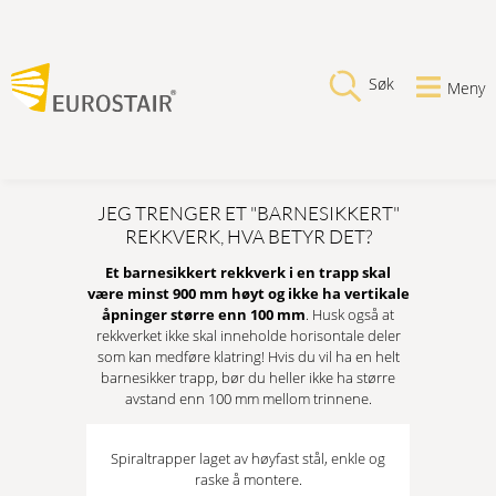
Søk
Meny
JEG TRENGER ET "BARNESIKKERT"
REKKVERK, HVA BETYR DET?
Et barnesikkert rekkverk i en trapp skal
være minst 900 mm høyt og ikke ha vertikale
åpninger større enn 100 mm
. Husk også at
rekkverket ikke skal inneholde horisontale deler
som kan medføre klatring! Hvis du vil ha en helt
barnesikker trapp, bør du heller ikke ha større
avstand enn 100 mm mellom trinnene.
Spiraltrapper laget av høyfast stål, enkle og
raske å montere.