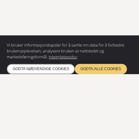
KONTAKT OSS
Vi bruker informasjonskapsler for å samle inn data for å forbedre
brukeropplevelsen, analysere bruken av nettstedet og
EUROSTAIR AS
markedsføringsformål.
Integritetspolicy
Dynamitveien 22
1400 Ski
GODTA NØDVENDIGE COOKIES
GODTA ALLE COOKIES
+47 69 92 05 00
info@eurostair.no
PRODUKTER
Spiraltrapper
Rettløpstrapper
Rist
Modulære ramper
DOKUMENTASJON