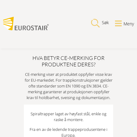
Søk
Meny
HVA BETYR CE-MERKING FOR
PRODUKTENE DERES?
CE-merking viser at produktet oppfyller visse krav
for EU-markedet. For trappkonstruksjoner gjelder
ofte standarder som EN 1090 og EN 3834. CE-
merking garanterer at produksjonen oppfyller
krav til holdbarhet, sveising og dokumentasjon.
Spiraltrapper laget av høyfast stål, enkle og
raske å montere.
Fra en av de ledende trappeprodusentene i
Europa.