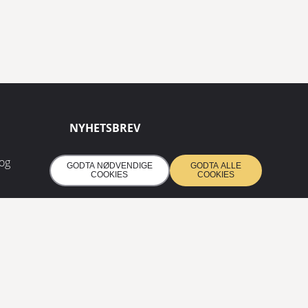
NYHETSBREV
Abonner på nyhetsbrevet
 og
GODTA NØDVENDIGE
GODTA ALLE
vårt og få de siste nyhetene
COOKIES
COOKIES
ABONNERE