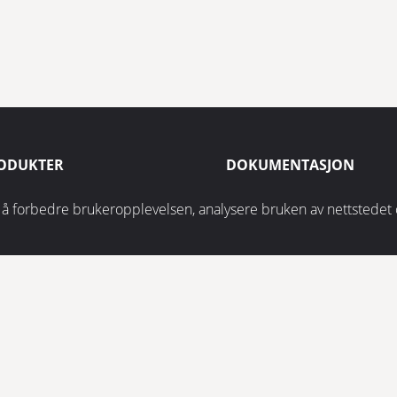
ODUKTER
DOKUMENTASJON
raltrapper
Integritetspolicy
r å forbedre brukeropplevelsen, analysere bruken av nettstedet
tløpstrapper
Miljøpolicy
dulære ramper