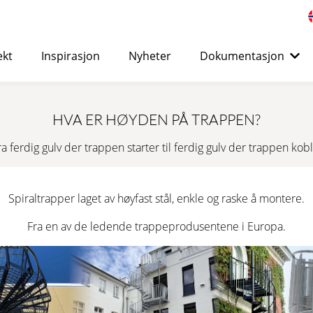
ekt
Inspirasjon
Nyheter
Dokumentasjon
ed Eurostair spiraltrapper
>
HVA ER HØYDEN PÅ TRAPPEN?
STANDARD
a ferdig gulv der trappen starter til ferdig gulv der trappen koble
Passer for både innendørs og utendørs bruk og kan bruk
eller boligbygg.
Spiraltrapper laget av høyfast stål, enkle og raske å montere.
LÆR MER
→ FORESPØRSEL
OVERFLATEBEH
Fra en av de ledende trappeprodusentene i Europa.
KORROSJONSBESKYTTELSE
PREMIUM
Kostnadseffektiv spiraltrapp av høy kvalitet, spesialde