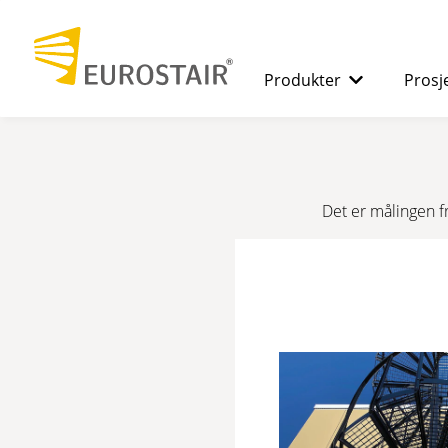
Produkter
Prosj
SPIRALTRAPPER
Fordelene m
Det er målingen fr
RETTLØPSTRAPPER
RIST
MODULÆRE
RAMPER