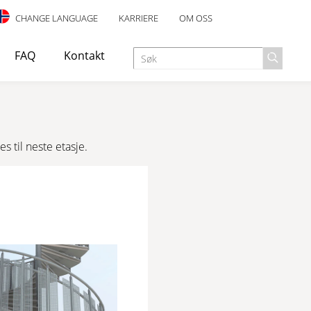
CHANGE LANGUAGE
KARRIERE
OM OSS
FAQ
Kontakt
s til neste etasje.
es som rømningstrapp eller nødutgang i industri-, kontor-
ANDLING
SKLISIKRING
signet for innendørs bruk, med elegant design og mange