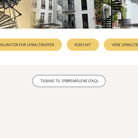
gjennomtenkte detaljer.
LÆR MER
OVERFLATEBEHANDLING
RAL FA
EKSKLUSIV
IGURATOR FOR SPIRALTRAPPER
KONTAKT
VÅRE SPIRALT
Innendørs spiraltrapp som kan tilpasses helt etter dine 
design.
LÆR MER
OVERFLATEBEHANDLING
RAL FA
TILBAKE TIL SPØRSMÅLENE (FAQ)