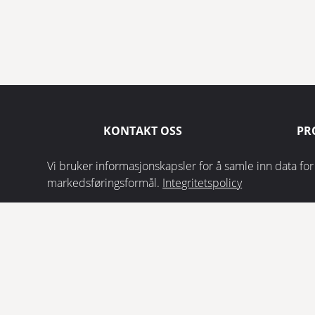
KONTAKT OSS
PR
Spi
EUROSTAIR AS
Vi bruker informasjonskapsler for å samle inn data fo
Dynamitveien 22
Ret
markedsføringsformål.
Integritetspolicy
1400 Ski
Rist
+47 69 92 05 00
Mo
info@eurostair.no
ETA 17/0685