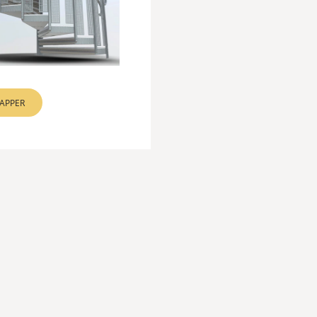
RGER
RAPPER
behov. Eksklusivt håndverk møter elegant, minimalistisk
RGER