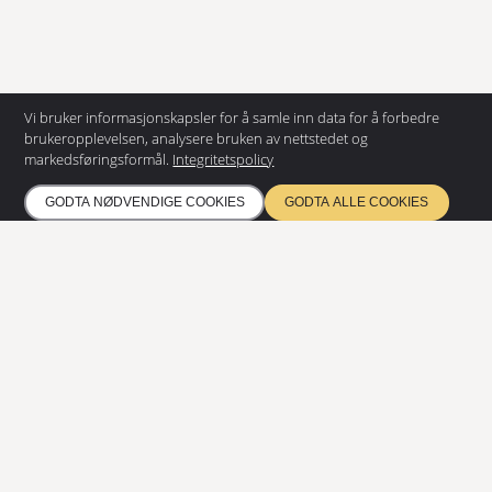
Vi bruker informasjonskapsler for å samle inn data for å forbedre
brukeropplevelsen, analysere bruken av nettstedet og
KONTAKT OSS
markedsføringsformål.
Integritetspolicy
EUROSTAIR AS
GODTA NØDVENDIGE COOKIES
GODTA ALLE COOKIES
Dynamitveien 22
1400 Ski
+47 69 92 05 00
info@eurostair.no
PRODUKTER
Spiraltrapper
Rettløpstrapper
Rist
Modulære ramper
DOKUMENTASJON